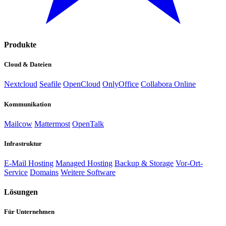
Produkte
Cloud & Dateien
Nextcloud
Seafile
OpenCloud
OnlyOffice
Collabora Online
Kommunikation
Mailcow
Mattermost
OpenTalk
Infrastruktur
E-Mail Hosting
Managed Hosting
Backup & Storage
Vor-Ort-
Service
Domains
Weitere Software
Lösungen
Für Unternehmen