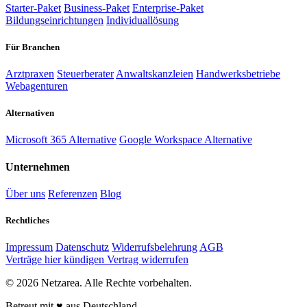
Starter-Paket
Business-Paket
Enterprise-Paket
Bildungseinrichtungen
Individuallösung
Für Branchen
Arztpraxen
Steuerberater
Anwaltskanzleien
Handwerksbetriebe
Webagenturen
Alternativen
Microsoft 365 Alternative
Google Workspace Alternative
Unternehmen
Über uns
Referenzen
Blog
Rechtliches
Impressum
Datenschutz
Widerrufsbelehrung
AGB
Verträge hier kündigen
Vertrag widerrufen
©
2026
Netzarea.
Alle Rechte vorbehalten.
Betreut mit
♥
aus Deutschland